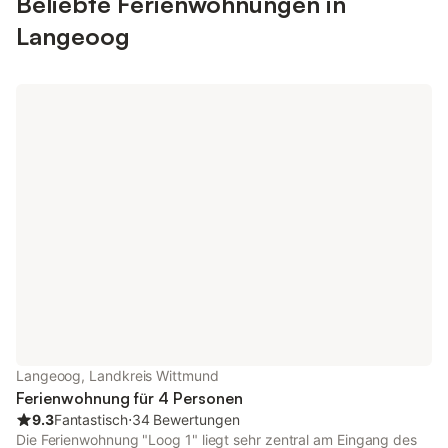
Beliebte Ferienwohnungen in
Minuten zu Fuß entfe
Langeoog
Langeooger Bahnhof,
Anreisenden vom Haf
werden. Dadurch we
Abreise für Sie sehr
Dorfkern ist es nur e
und Sie erreichen den
Kureinrichtungen und
Freizeitangebote inn
Minuten zu Fuß. Es is
überschaubar hier a
es nun die Dünen und
die Sie erreichen möc
Barkhausenstraße mit
gastronomischen Ang
oder welche Ecke uns
sonst Ihr Ziel sein
Langeoog, Landkreis Wittmund
Ferienwohnung für 4 Personen
9.3
Fantastisch
⋅
34 Bewertungen
Die Ferienwohnung "Loog 1" liegt sehr zentral am Eingang des