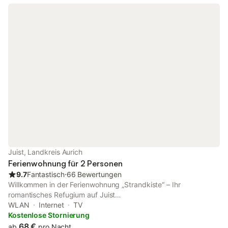
werden. Kinderbett und Hochstuhl können bei Bedarf zur
Verfügung gestellt werden. Wir freuen uns auf Sie und
wünschen Ihnen schon jetzt erholsame Urlaubstage auf der
schönen Insel Juist!
Juist, Landkreis Aurich
Ferienwohnung für 2 Personen
9.7
Fantastisch
⋅
66 Bewertungen
Willkommen in der Ferienwohnung „Strandkiste“ – Ihr
romantisches Refugium auf Juist
_________________________________________________________ Verbringen
WLAN
Internet
TV
Sie entspannte Tage in der „Strandkiste“, einer gemütlichen 1-
Kostenlose Stornierung
Zimmer-Wohnung auf der Nordseeinsel Juist. Auf 30 m² bietet
68 €
ab
pro Nacht