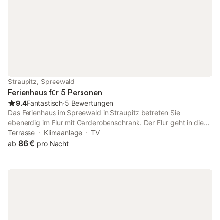
Straupitz, Spreewald
Ferienhaus für 5 Personen
9.4
Fantastisch
⋅
5 Bewertungen
Das Ferienhaus im Spreewald in Straupitz betreten Sie
ebenerdig im Flur mit Garderobenschrank. Der Flur geht in die
Küche über. Hier finden Sie eine Küchenzeile, einen Herd mit
Terrasse
Klimaanlage
TV
Backofen und Cerankochfeld, einen Kühlschrank, einen
86 €
ab
pro Nacht
Spülenschrank, einen Wasserkocher, einen Toaster und eine
Kaffeemaschine. Neben dem Eingang ist das Bad mit einer
Dusche, dem WC, einem Waschbecken und einem
Spiegelschrank. Auf der anderen Seite vom Flur liegt das
Wohnzimmer. Darin stehen ein Esstisch mit Stühlen, eine Couch,
ein kleiner Tisch, sowie eine Wohnwand mit dem Fernseher und
einer Stereoanlage. Über eine steile schmale Treppe von der