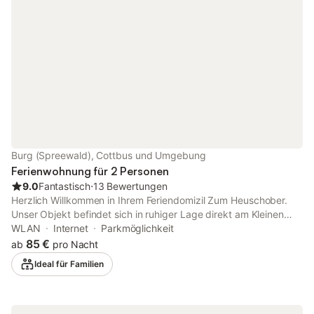
Wir bitten unsere Gäste, sich gegenüber den Nachbarn
freundlich und rücksichtsvoll zu verhalten, da die Vermietung
hier nur geduldet ist. Wichtig: WLAN steht nicht zur Verfügung.
Burg (Spreewald), Cottbus und Umgebung
Ferienwohnung für 2 Personen
9.0
Fantastisch
⋅
13 Bewertungen
Herzlich Willkommen in Ihrem Feriendomizil Zum Heuschober.
Unser Objekt befindet sich in ruhiger Lage direkt am Kleinen
Scheidungsfließ, nur etwa 1 km vom Ortskern Burg (Spreewald)
WLAN
Internet
Parkmöglichkeit
entfernt und bietet Ihnen 6 komfortable und gemütlich
85 €
ab
pro Nacht
eingerichtete Ferienwohungen sowie1 Ferienhaus. Wir freuen uns
Ideal für Familien
auf Ihren Besuch! Ihre Doreen Lehmann Ihr Feriendomizil
befindet sich inmitten des UNESCO-Biosphärenreservats
Spreewald, im attraktiven Kurort Burg. Auf einer Fläche von ca.
12.800 m² und direkt am Kleinen Scheidungsfließ gelegen,