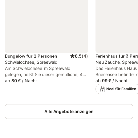
Bungalow für 2 Personen
8.5
(
4
)
Ferienhaus für 3 Pe
Schwielochsee, Spreewald
Neu Zauche, Spreew
Am Schwielochsee im Spreewald
Das Ferienhaus Haus 
gelegen, heißt Sie dieser gemütliche, 45
Briesensee befindet 
m² große Bungalow für bis zu 2 Gäste
ab
80 €
/
Nacht
und bietet alles was S
ab
99 €
/
Nacht
willkommen. Er verfügt über 1
gemütlichen Urlaub 
Ideal für Familien
Schlafzimmer, einen großzügigen
große Unterkunft bes
Wohnraum mit Küche und Essbereich
Wohnzimmer, einer K
sowie eine Dusche, einen Waschtisch mit
Schlafzimmer und 1
Spiegel und ein separates WC. Die
Alle Angebote anzeigen
bietet somit Platz fü
private, voll ausgestattete Küche
Ausstattung gehöre
ermöglicht es Ihnen, mit frischem
Highspeed-Wi-Fi (für
Gemüse, Eiern von freilaufenden Hühnern
geeignet), ein TV sowi
und hausgemachter Marmelade aus
Babybett und ein Hoc