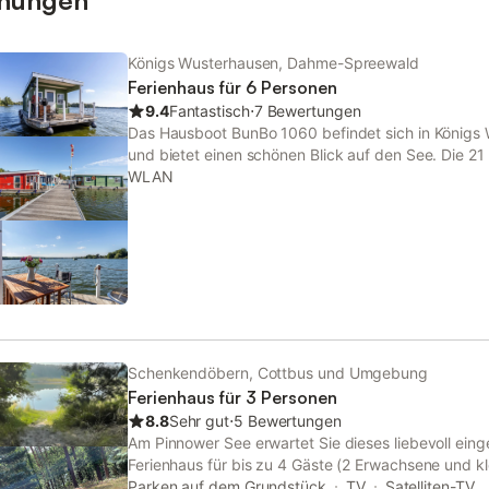
hnungen
Königs Wusterhausen, Dahme-Spreewald
Ferienhaus für 6 Personen
9.4
Fantastisch
⋅
7 Bewertungen
Das Hausboot BunBo 1060 befindet sich in Königs
und bietet einen schönen Blick auf den See. Die 2
aus einem Wohnzimmer mit Schlafcouch für 2 Perso
WLAN
Schlafzimmern und einem Bad und bietet somit Plat
können Ihren Urlaub sowohl am Steg verbringen a
die Seen fahren. Im zweiten Fall benötigen Sie ent
oder müssen einen Charterschein, der gegen eine z
ist, hinzubuchen. Verbrauchskosten wie Benzin und
entrichten. Modern, maritim und stilvoll. Genießen S
unserer Marina in einer unserer individuell eingeri
herrlichem Blick über den Krüpelsee. Unsere beid
Zernsdorf bieten mit einem bzw. zwei Schlafzimmern
Schenkendöbern, Cottbus und Umgebung
Personen. Ausstattung der Ferienwohnungen: - B
Ferienhaus für 3 Personen
und WC - Vollausgestattete Küche mit Kühlschrank
8.8
Sehr gut
⋅
5 Bewertungen
Backofen - 1 bzw. 2 Schlafzimmer mit Doppelbett (
Am Pinnower See erwartet Sie dieses liebevoll eing
möglich) - Kleiderschrank und Kommode - große pri
Ferienhaus für bis zu 4 Gäste (2 Erwachsene und kl
auf den Krüpelsee Zernsdorf liegt im Herzen des 
Schlafzimmer und einem Badezimmer. Sie genießen
Parken auf dem Grundstück
TV
Satelliten-TV