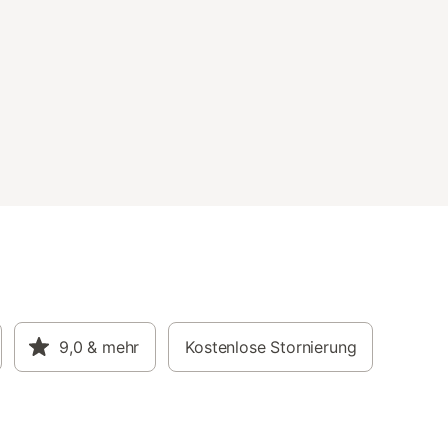
ltungen
adestation
n, die
. Die
steht zur
n
der
r Buc
9,0
& mehr
Kostenlose Stornierung