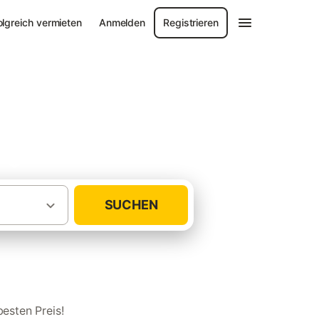
olgreich vermieten
Anmelden
Registrieren
rg
SUCHEN
·
·
erienhäuser
Deutschland
Brandenburg
esten Preis!