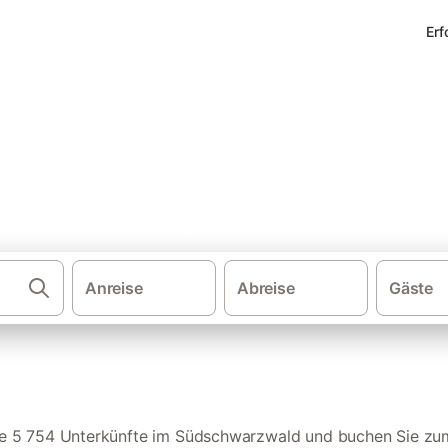
Erf
erienwohnungen im Südschwa
Anreise
Abreise
Gäste
·
Ferienwohnungen und Ferienhäuser
Deuts
ie 5 754 Unterkünfte im Südschwarzwald und buchen Sie zum