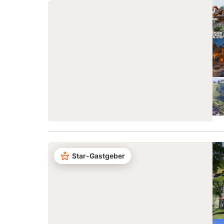
Parkplatz direkt auf dem Grundstück.
Auf dem 
Weitere Parkmöglichkeiten befinden sich
zum Verw
in der Seitenstraße. Familien mit Kindern
Gartenhäu
sind herzlich willkommen. Bitte beachtet,
Sie gemüt
dass Haustiere, Rauchen in den
genießen.
Unterkünften, Veranstaltungen sowie
hauseige
Besuche von nicht gebuchten Gästen
abwechsl
nicht gestattet sind. Auf unserem Hof
abrundet.
leben zwei kinderfreundliche Hunde. Je
an der U
nach Termin bieten wir Weinproben,
Haustiere
Traktorfahrten für Kinder und Einblicke in
gegen ei
die Weinlese an.
beachten
dem Grun
AUSSTAT
Vollausst
Star-Gastgeber
(barriere