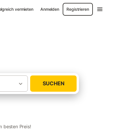
olgreich vermieten
Anmelden
Registrieren
rzwald
SUCHEN
·
·
chland
Schwarzwald
Südschwarzwald
 besten Preis!