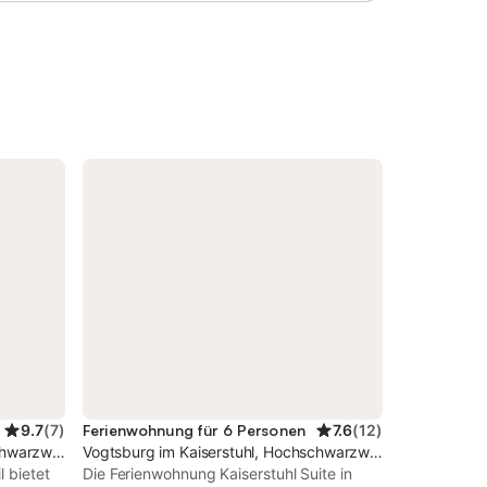
rfekt für
Stadt Freiburg im Breisgau 32 km
südöstlich gelegen. Die Nichtraucher-
Ferienwohnung ist 80 m² groß und
geeignet für 2 - 5 Personen. Die Wohnung
verfügt über ein Schlafzimmer mit
Doppelbett und zwei Einzelbetten, einen
kombinierten Wohn-Schlafbereich mit
einer Schlafcouch für 1 Person, eine
moderne Einbauküche mit Geschirrspüler
und Essecke, sowie eine Badezimmer mit
Dusche, Badewanne, WC und
Doppelwaschbecken. Außerdem ist die
Wohnung mit einem SAT-TV ausgestattet.
Handtücher, Bettwäsche und
Geschirrtücher sind im Preis inbegri
9.7
(
7
)
Ferienwohnung für 6 Personen
7.6
(
12
)
chwarzwald
Vogtsburg im Kaiserstuhl, Hochschwarzwald
 bietet
Die Ferienwohnung Kaiserstuhl Suite in