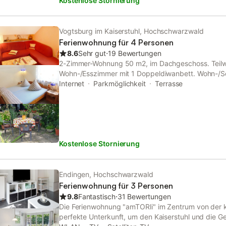
Kostenlose Stornierung
entfernt. Zu den nahegelegenen Highlights gehöre
mit ihrem mittelalterlichen Stadtkern und die Region 
hervorragenden Wandermöglichkeiten bekannt ist. D
Minuten mit dem Auto zu erreichen. Öffentliche Ver
Vogtsburg im Kaiserstuhl, Hochschwarzwald
Ferienwohnung aus zu Fuß erreichbar. Ein Parkplat
Ferienwohnung für 4 Personen
vorhanden, und kostenlose Parkplätze sind auf der
8.6
Sehr gut
⋅
19 Bewertungen
mit Kindern sind willkommen. Maximal 2 Haustiere 
2-Zimmer-Wohnung 50 m2, im Dachgeschoss. Teilw
Bitte beachten Sie, dass Haustiere immer von den 
Wohn-/Esszimmer mit 1 Doppeldiwanbett. Wohn-/Sc
werden müssen. Rauchen und Feiern sind nicht erla
und Sat-TV. Offene Küche (4 Kochplatten, Backofen
Internet
Parkmöglichkeit
Terrasse
es keinen ebenerdigen Zugang zum hellen Unterges
elektrische Kaffeemaschine). Bad/WC. Zur Verfügun
solarbetriebene E-Auto-Ladestation ist ve
gratis). Bitte beachten: Nichtraucher-Unterkunft. 
erlaubt.
Kostenlose Stornierung
Endingen, Hochschwarzwald
Ferienwohnung für 3 Personen
9.8
Fantastisch
⋅
31 Bewertungen
Die Ferienwohnung "amTORli" im Zentrum von der kl
perfekte Unterkunft, um den Kaiserstuhl und die 