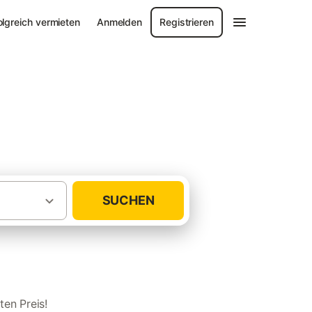
olgreich vermieten
Anmelden
Registrieren
SUCHEN
·
·
Deutschland
Schwarzwald
Kaiserstuhl
ten Preis!