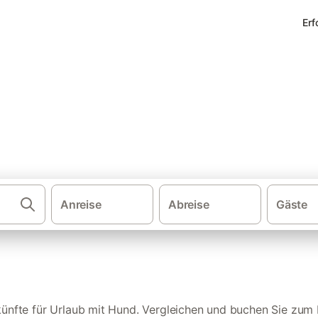
Erf
n Grömitz
Anreise
Abreise
Gäste
·
Ferienwohnungen und Ferienhäuser
Deutsc
ünfte für Urlaub mit Hund. Vergleichen und buchen Sie zum 