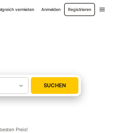
olgreich vermieten
Anmelden
Registrieren
SUCHEN
·
·
hland
Ostsee
Urlaub mit Hund Grömitz
besten Preis!