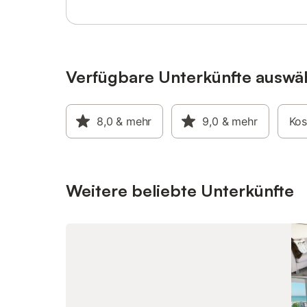
ebenfalls
Promenad
warmen A
Wohlfühle
PKW-Auße
Haus zur
Verfügbare Unterkünfte auswä
Der Preis
jede weit
zusätzli
8,0
& mehr
9,0
& mehr
Kos
berechnet
dass es 
ein Nicht
sind nich
Doppelbe
Weitere beliebte Unterkünfte
Kleiders