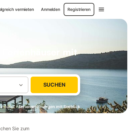
olgreich vermieten
Anmelden
Registrieren
 Ferienhäuser mit
SUCHEN
·
nhäuser
Ferienwohnungen mit Seeblick
uchen Sie zum