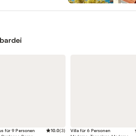
-Steckdose in der Garage laden;
rvice ist auf Anfrage und gegen
tzliche Gebühr möglich.
 können Sie zwei vorhandene
tzen; dieser Service ist auf
und gegen eine zusätzliche
glich. Haustiere sind nicht
bardei
Veranstaltungen sind auf dem
k nicht gestattet. Die
ge entfeuchtet, belüftet und
ht es Ihnen, die gewünschte
ur für maximalen Komfort
hres Aufenthalts einzustellen.
ch kann die Klimaanlage be
us für 9 Personen
10.0
(
3
)
Villa für 6 Personen