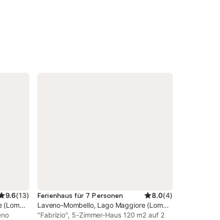
9.6
(
13
)
Ferienhaus für 7 Personen
8.0
(
4
)
 (Lombardei)
Laveno-Mombello, Lago Maggiore (Lombardei)
eno
"Fabrizio", 5-Zimmer-Haus 120 m2 auf 2