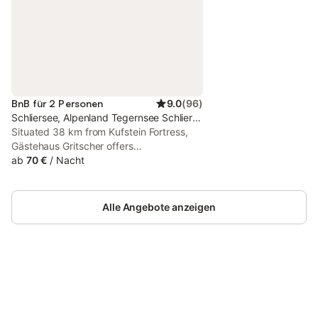
BnB für 2 Personen
9.0
(
96
)
Schliersee, Alpenland Tegernsee Schliersee
Situated 38 km from Kufstein Fortress,
Gästehaus Gritscher offers
accommodation with a balcony, as well
ab
70 €
/
Nacht
as a garden. The guest house also
features free WiFi, free private parking
and facilities for disabled guests.
Alle Angebote anzeigen
Jetzt anmelden und bis zu 10% bei
Anmelden
vielen Unterkünften sparen.