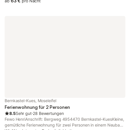
63 €
ab
pro Nacht
Kaffeemaschine zur Verfügung. Weitere Annehmlichkeiten sind
WLAN, ein eigener Fernseher, ein privater Ventilator, Self-Check-
in und Frühstück inklusive. Für Familien mit Kleinkindern stehen
1 Babybett und 1 eigener Hochstuhl bereit. Genießen Sie den
Bergblick auf der überdachten Gemeinschaftsterrasse – ideal
zum Entspannen in ruhiger Lage nahe der Mosel.
Parkmöglichkeiten: 1 gemeinsamer Stellplatz am Haus sowie
Parken auf der Straße. Sie dürfen 1 Haustier mitbringen. Bitte
beachten Sie, dass Veranstaltungen nicht gestattet sind und es
sich um eine Nichtraucherunterkunft handelt. Das Bad ist mit
Dusche und WC ausgestattet, Hand- und Badetücher sind
inklusive. Die Wohnung liegt ruhig und eignet sich hervorragend
als Ausgangspunkt für Erkundungen der Umgebung.
Bernkastel-Kues, Moseleifel
Ferienwohnung für 2 Personen
8.5
Sehr gut
⋅
28 Bewertungen
Fewo HenriAnschrift: Bergweg 4954470 Bernkastel-KuesKleine,
gemütliche Ferienwohnung für zwei Personen in einem Neubau,