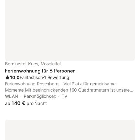
Bernkastel-Kues, Moseleifel
Ferienwohnung für 8 Personen
10.0
Fantastisch
⋅
1 Bewertung
Ferienwohnung Rosenberg – Viel Platz für gemeinsame
Momente Mit beeindruckenden 160 Quadratmetern ist unsere
Ferienwohnung „Rosenberg“ das ideale Domizil für größere
WLAN
Parkmöglichkeit
TV
Familien, Gruppen oder Freunde, die gemeinsam die Mosel
140 €
ab
pro Nacht
erleben möchten. Die Wohnung besticht durch ihre moderne
Ausstattung und ein besonders großzügiges Raumgefühl. Ein
weitläufiger Eingangsbereich heißt Sie willkommen und führt Sie
in die verschiedenen Bereiche Ihres Urlaubsdomizils: Viel Platz
zum Träumen: Die Wohnung verfügt über insgesamt vier
Schlafzimmer – drei komfortable Doppelzimmer sowie ein ganz