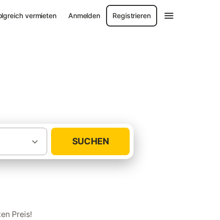
olgreich vermieten
Anmelden
Registrieren
e
SUCHEN
·
·
ungen und Ferienhäuser
Tirol
Walchsee
en Preis!