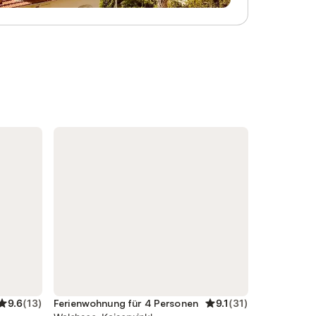
und Dampfbad und für unsere kleinen
:
Gäste ein Spielplatz & Kinderspielzimmer
ard
sorgen für Spaß und Unterhaltung am
menade
Dagnhof! Inklusive: WLAN , Kaiserwinkl
 Ortstaxe
Card, SwimCard, Wellnessbereich,
Personen
Kutschenfahrt um den Walchsee (ab 2
bei den
Wochen), Autoabstellplätze ,
Sonderermäßigungen für Reitstunden und
d fahren
Kutschenfahrten bei uns am Hof.
n bis
Frühstücksbuffet 16,- EUR für Erw. und 9,-
ld
EUR für Kinder bis 10 Jahre im Café
ermarkt,
nebenan zubuchbar. Exklusive: Ortstaxe
nishallen
Euro 2,60 pro Nacht/Person ab 15 Jahre
e
Hund: 8 EUR/Nacht CHECK-IN: 14:00 Uhr
"Sc
CHECK-OUT: 10:30 Uhr
9.6
(
13
)
Ferienwohnung für 4 Personen
9.1
(
31
)