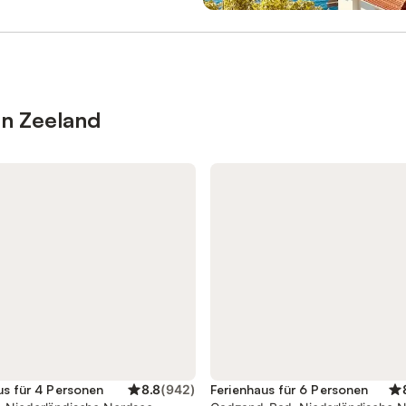
 am Meer und am Strand
großen, eingezäunten Grundstüc
t Du den Sandstrand bereits nach
bietet eine Gesamtwohnfläche v
m. Auch die Stadt ist mit rund
auf einer Etage im Erdgeschoss.
ut erreichbar. Der Wohnbereich
Insgesamt verfügt das Chalet üb
 und funktional gestaltet. Dir steht
Zimmer, darunter 2 Schlafzimmer
zimmer mit Sofaecke, Sessel, TV
Badezimmer/Gäste-WCs. Die max
rnationalen Kanälen, WLAN und
Belegung beträgt 4 Personen. Die
in Zeeland
mit einer Geschwindigkeit ab 100
ausgestattete Küche bietet Ihnen
r Verfügung. Die offene Küche ist
Backofen, Cerankochfeld,
um Wohnraum ausgerichtet und
Geschirrspülmaschine, Kühlschra
 Gasherd, Backofen, Mikrowelle,
Gefrierfach und vieles mehr. Im
hine, Kühlschrank, extra
Wohnzimmer finden Sie einen Ess
chrank, Wasserkocher,
bequeme Sessel sowie eine L-Co
schine, Küchenutensilien sowie
einen Flachbild-TV mit deutschen
 und Besteck umfassend ausges
Programmen. Der elektrische Kam
us für 4 Personen
8.8
(
942
)
Ferienhaus für 6 Personen