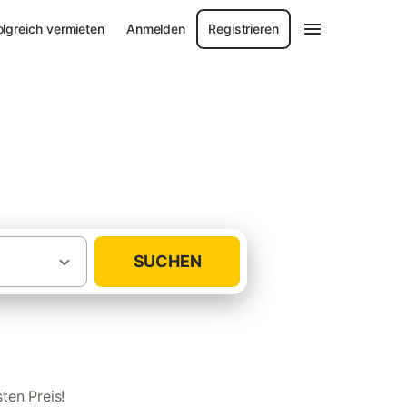
olgreich vermieten
Anmelden
Registrieren
SUCHEN
·
·
und Ferienhäuser
Niederlande
Zeeland
ten Preis!