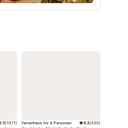
k und
als Doppelbetten aufgestellt werden
on 70 m²
können. Sie können verschiedene
Ferienhäuser im Park Veerse Kreek für vier
er 5
bis sechzehn Personen buchen. Die
 und 2
Wohnungstypen sind in Kategorien
imale
eingeteilt. Da die Wohnungen
 voll
Privateigentümern gehören, sind sie
individuell eingerichtet und können sich in
Bezug auf Fläche, Einrichtung und Größe
nk mit
unterscheiden; das Komfortniveau ist
jedoch wie beschrieben. Die Verteilung der
bereich,
Betten (Schlafplätze, Einzel- oder
uch und
Doppelbetten) ist vom Eigentümer
 TV-
abhängig und kann nie im Voraus
in mi
bestätigt werden. B
8.5
(
1671
)
Ferienhaus für 6 Personen
8.3
(
435
)