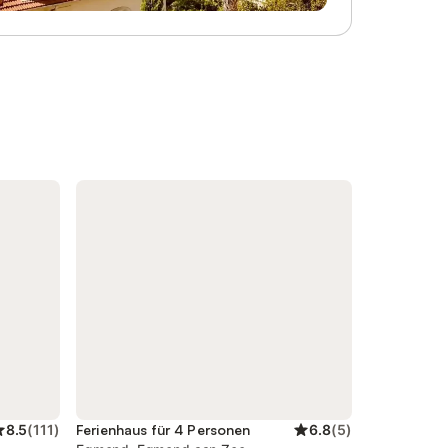
Ferienhaus ist voll möbliert und besteht
aus einem Wohnzimmer mit Kabel-TV,
Radio und einem DVD-Player, einer
separaten Küche mit Mikrowelle, einem
Zimmer mit Dusche / WC und im
Obergeschoss 2 Schlafzimmer. Kostenlose
Nutzung von Internet WIFI WLAN. Wir
vermieten das Ferienhaus nur an 2/3
Erwachsene mit 1/2 Kindern oder an 2
Erwachsene mit 1/3 Kindern, also nicht an
5 Erwachsene!!! Das Wohnzimmer hat eine
gemütliche Sitzecke und eine Essecke. Ein
Schrank, in dem Sie neben Gläsern auch
Spiele und Informationsmaterial über
Egmond
8.5
(
111
)
Ferienhaus für 4 Personen
6.8
(
5
)