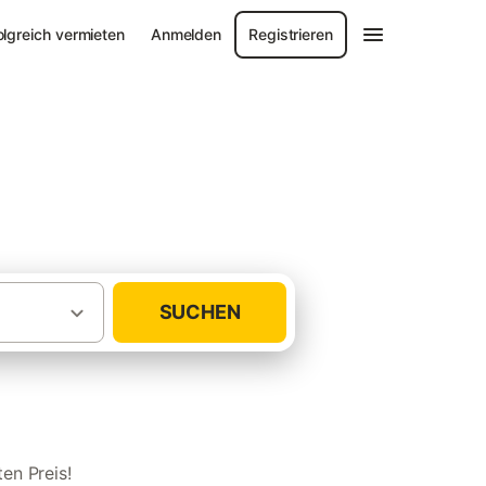
olgreich vermieten
Anmelden
Registrieren
SUCHEN
·
Noord-Holland - Nordseeküste
Egmond
en Preis!