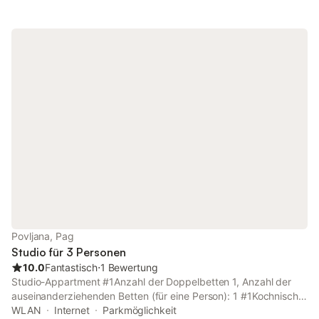
Povljana, Pag
Studio für 3 Personen
10.0
Fantastisch
⋅
1 Bewertung
Studio-Appartment #1Anzahl der Doppelbetten 1, Anzahl der
auseinanderziehenden Betten (für eine Person): 1 #1Kochnische
#1Duschkabine General Anzahl der Stockwerke: 1, Entfernung
WLAN
Internet
Parkmöglichkeit