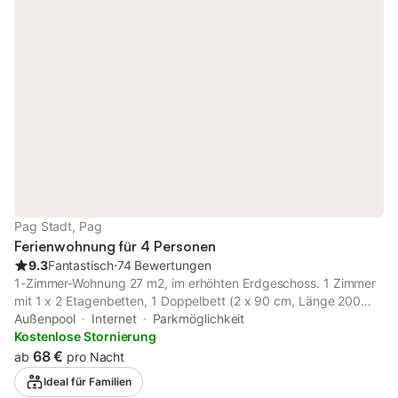
vielen Stränden der Insel. Für Naturliebhaber bietet die
Umgebung zahlreiche Wander- und Radwege mit
atemberaubenden Ausblicken. Die berühmten Salzgärten und
der Pager Käse sind kulinarische Highlights, die Sie nicht
verpassen sollten.
Pag Stadt, Pag
Ferienwohnung für 4 Personen
9.3
Fantastisch
⋅
74 Bewertungen
1-Zimmer-Wohnung 27 m2, im erhöhten Erdgeschoss. 1 Zimmer
mit 1 x 2 Etagenbetten, 1 Doppelbett (2 x 90 cm, Länge 200
cm), Esstisch, Sat-TV und Klimaanlage. Ausgang zur Terrasse.
Außenpool
Internet
Parkmöglichkeit
Kochnische (2 Kochplatten). Dusche/WC. Keine Heizmöglichkeit.
Kostenlose Stornierung
Terrasse 4 m2, überdacht, Südlage. Terrassenmöbel. Schöne
68 €
ab
pro Nacht
Sicht auf das Meer und die Landschaft. Zur Verfügung:
Ideal für Familien
Bügeleisen, Haartrockner. Internet (Wireless LAN, gratis).