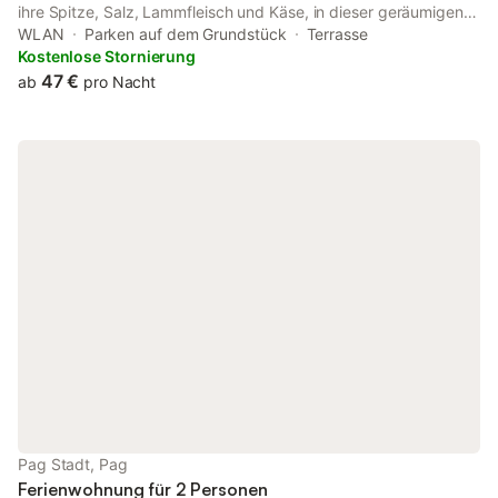
ihre Spitze, Salz, Lammfleisch und Käse, in dieser geräumigen
Ferienwohnung. Die wunderschönen Kies- und Sandstrände
WLAN
Parken auf dem Grundstück
Terrasse
sowie die versteckten Buchten sind von kristallklarem
Kostenlose Stornierung
Meerwasser umgeben und somit die perfekten Gründe, diese
47 €
ab
pro Nacht
Stadt zu besuchen. Auf der teilweise überdachten Terrasse mit
Gartenmöbeln können Sie Ihr Lieblingsbuch lesen und dabei die
warmen Sommertage genießen. Erkunden Sie die Insel und
entdecken Sie die unberührte Natur, das reiche gastronomische
Angebot sowie die fantastischen Musikfestivals auf dem Strand
Zrće.
Pag Stadt, Pag
Ferienwohnung für 2 Personen