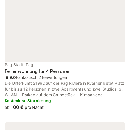
die Stadt Zadar, mit vielen Sehenswürdigkeiten und dem
schönsten Sonnenuntergang der Welt, wie seinerzeit Alfred
Hitchcock meinte.
Pag Stadt, Pag
Ferienwohnung für 4 Personen
9.0
Fantastisch
⋅
2 Bewertungen
Die Unterkunft 21962 auf der Pag Riviera in Kvarner bietet Platz
für bis zu 12 Personen in zwei Apartments und zwei Studios. Sie
profitieren von einer großzügigen Außenfläche von 200 m2 mit
WLAN
Parken auf dem Grundstück
Klimaanlage
Sitzbereich und einem Bereich für Kinder. Haustiere sind
Kostenlose Stornierung
willkommen, gegen einen Aufpreis. Die Unterkunft ist mit
100 €
ab
pro Nacht
Bettwäsche, Handtüchern, Pflegeprodukten, kostenlosem
Privatparkplatz, festem Grill, Bootsanlegeplatz, Fahrrad,
Bügeleisen, Bügelbrett, Haartrockner, Strandsonnenschirm,
Liegestuhl, Waschmöglichkeiten und Frühstück ausgestattet.