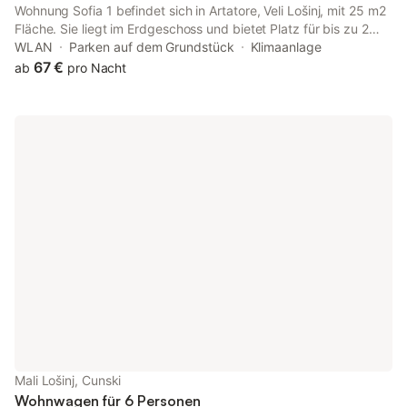
Wohnung Sofia 1 befindet sich in Artatore, Veli Lošinj, mit 25 m2
Fläche. Sie liegt im Erdgeschoss und bietet Platz für bis zu 2
Gäste. Sie umfasst ein Schlafzimmer mit Doppelbett, einen
WLAN
Parken auf dem Grundstück
Klimaanlage
Wohnbereich mit Schlafsofa für ein Kind, ein Badezimmer und
67 €
ab
pro Nacht
eine Terrasse. Die Küche ist mit Herd, Ofen, Kühlschrank mit
Gefrierfach, Mikrowelle und Kaffeemaschine komplett
ausgestattet. Die Wohnung verfügt über Klimaanlage, WLAN,
Satellitenfernsehen und eine Waschmaschine. Bettwäsche und
Handtücher sind vorhanden.
Mali Lošinj, Cunski
Wohnwagen für 6 Personen