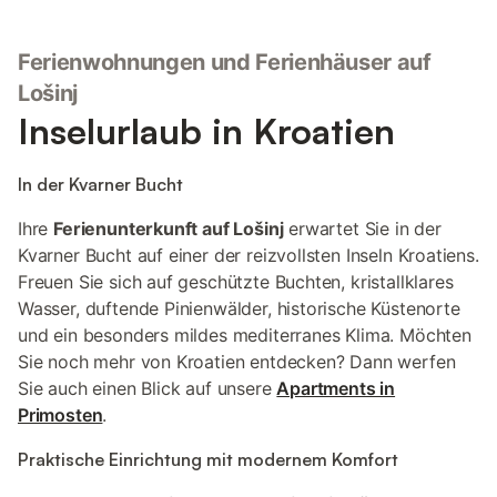
Deutsch, Englisch, Italienisch und Kroatisch möglich.
Entfernungen: Das Meer erreichen Sie nach 200 m, der nächste
Ferienwohnungen und Ferienhäuser auf
Kiesstrand ist 300 m entfernt. Bis zum Zentrum von Mali Lošinj
sind es 18 km. Das Haus K-8016 in Nerezine auf der Losinj
Lošinj
Riviera bietet Ihnen eine komfortable Unterkunft mit 63 m2
Inselurlaub in Kroatien
Wohnfläche und einer 13 m2 großen Terrasse. Es stehen
insgesamt 5 Schlafplätze zur Verfügung, verteilt auf 2
Schlafzimmer und den Essbereich. Die Klimaanlage ist in beiden
In der Kvarner Bucht
Schlafzimmern sowie im Esszimmer vorhanden und im Preis
inbegriffen. Für Ihren Komfort gibt es Standard-WLAN,
Ihre
Ferienunterkunft auf Lošinj
erwartet Sie in der
Satelliten-TV und eine Waschmaschine. Die Küche ist mit
Kvarner Bucht auf einer der reizvollsten Inseln Kroatiens.
grundlegenden Küchenutensilien und einem Geschirrspüler
Freuen Sie sich auf geschützte Buchten, kristallklares
ausgestattet. Genießen Sie entspannte Stunden auf
Wasser, duftende Pinienwälder, historische Küstenorte
und ein besonders mildes mediterranes Klima. Möchten
Sie noch mehr von Kroatien entdecken? Dann werfen
Sie auch einen Blick auf unsere
Apartments in
Primosten
.
Praktische Einrichtung mit modernem Komfort