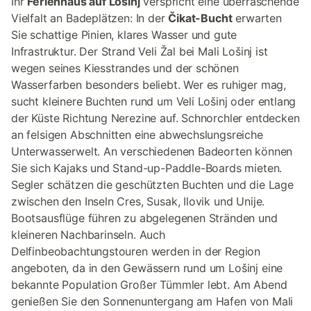
Ihr
Ferienhaus auf Lošinj
verspricht eine überraschende
Vielfalt an Badeplätzen: In der
Čikat-Bucht
erwarten
Sie schattige Pinien, klares Wasser und gute
Infrastruktur. Der Strand Veli Žal bei Mali Lošinj ist
wegen seines Kiesstrandes und der schönen
Wasserfarben besonders beliebt. Wer es ruhiger mag,
sucht kleinere Buchten rund um Veli Lošinj oder entlang
der Küste Richtung Nerezine auf. Schnorchler entdecken
an felsigen Abschnitten eine abwechslungsreiche
Unterwasserwelt. An verschiedenen Badeorten können
Sie sich Kajaks und Stand-up-Paddle-Boards mieten.
Segler schätzen die geschützten Buchten und die Lage
zwischen den Inseln Cres, Susak, Ilovik und Unije.
Bootsausflüge führen zu abgelegenen Stränden und
kleineren Nachbarinseln. Auch
Delfinbeobachtungstouren werden in der Region
angeboten, da in den Gewässern rund um Lošinj eine
bekannte Population Großer Tümmler lebt. Am Abend
genießen Sie den Sonnenuntergang am Hafen von Mali