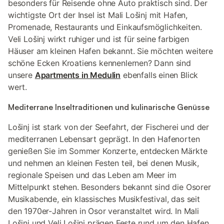
besonders für Reisende ohne Auto praktisch sind. Der
wichtigste Ort der Insel ist Mali Lošinj mit Hafen,
Promenade, Restaurants und Einkaufsmöglichkeiten.
Veli Lošinj wirkt ruhiger und ist für seine farbigen
Häuser am kleinen Hafen bekannt. Sie möchten weitere
schöne Ecken Kroatiens kennenlernen? Dann sind
unsere
Apartments in Medulin
ebenfalls einen Blick
wert.
Mediterrane Inseltraditionen und kulinarische Genüsse
Lošinj ist stark von der Seefahrt, der Fischerei und der
mediterranen Lebensart geprägt. In den Hafenorten
genießen Sie im Sommer Konzerte, entdecken Märkte
und nehmen an kleinen Festen teil, bei denen Musik,
regionale Speisen und das Leben am Meer im
Mittelpunkt stehen. Besonders bekannt sind die Osorer
Musikabende, ein klassisches Musikfestival, das seit
den 1970er-Jahren in Osor veranstaltet wird. In Mali
Lošinj und Veli Lošinj prägen Feste rund um den Hafen