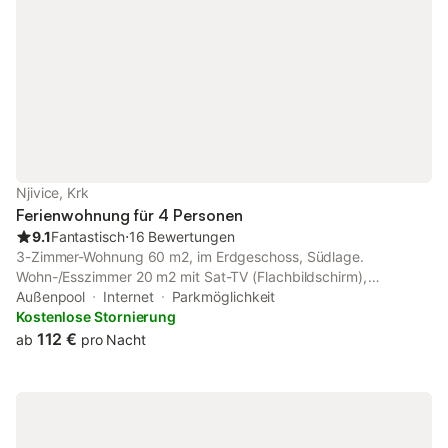
Njivice, Krk
Ferienwohnung für 4 Personen
9.1
Fantastisch
⋅
16 Bewertungen
3-Zimmer-Wohnung 60 m2, im Erdgeschoss, Südlage.
Wohn-/Esszimmer 20 m2 mit Sat-TV (Flachbildschirm),
Klimaanlage. 1 Zimmer mit 1 franz. Bett (160 cm, Länge 200
Außenpool
Internet
Parkmöglichkeit
cm). 1 Zimmer mit 1 Bett (90 cm, Länge 200 cm).
Kostenlose Stornierung
Durchgangszimmer mit 1 Bett (90 cm, Länge 200 cm). Offene
112 €
ab
pro Nacht
Küche (4 Kochplatten, Backofen, Geschirrspüler, Mikrowelle,
Tiefkühler, elektrische Kaffeemaschine). 2 Duschen/WC. Keine
Heizmöglichkeit. Gartengrill (mobil), Liegestühle. Zur Verfügung:
Waschmaschine. Internet (Wireless LAN, gratis). UP/I-335-
03/24-01/177