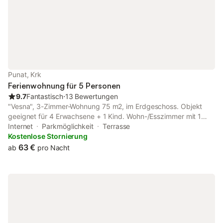
Punat, Krk
Ferienwohnung für 5 Personen
9.7
Fantastisch
⋅
13 Bewertungen
"Vesna", 3-Zimmer-Wohnung 75 m2, im Erdgeschoss. Objekt
geeignet für 4 Erwachsene + 1 Kind. Wohn-/Esszimmer mit 1
Diwanbett (120 cm, Länge 200 cm), Sat-TV und Klimaanlage.
Internet
Parkmöglichkeit
Terrasse
Ausgang zur Terrasse. 1 Zimmer mit 1 Doppelbett (2 x 90 cm,
Kostenlose Stornierung
Länge 190 cm), sep. WC. 1 Zimmer mit 1 franz. Bett (160 cm,
63 €
ab
pro Nacht
Länge 200 cm), Dusche/WC. Küche (4 Kochplatten, Backofen,
Toaster, Wasserkocher, elektrische Kaffeemaschine) mit
Esstisch. Bad/WC. Keine Heizmöglichkeit. Terrasse 25 m2.
Terrassenmöbel, Gartengrill (mobil). Zur Verfügung:
Kinderhochstuhl, Babybett. Internet (WLAN, gratis). Bitte
beachten: Nichtraucher-Unterkunft. Eigener Eingang.