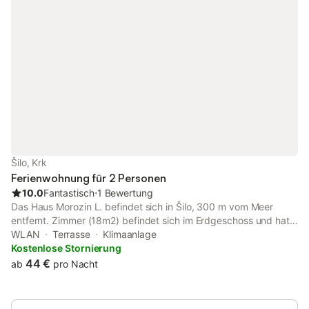
Šilo, Krk
Ferienwohnung für 2 Personen
10.0
Fantastisch
⋅
1 Bewertung
Das Haus Morozin L. befindet sich in Šilo, 300 m vom Meer
entfernt. Zimmer (18m2) befindet sich im Erdgeschoss und hat
ein Doppelbett und ein Badezimmer. Internet und Klimaanlage
WLAN
Terrasse
Klimaanlage
sind im Preis inbegriffen. Gäste haben einen Parkplatz und
Kostenlose Stornierung
private Terrasse.
44 €
ab
pro Nacht