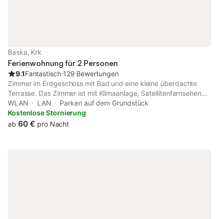
Baska, Krk
Ferienwohnung für 2 Personen
9.1
Fantastisch
⋅
129 Bewertungen
Zimmer im Erdgeschoss mit Bad und eine kleine überdachte
Terrasse. Das Zimmer ist mit Klimaanlage, Satellitenfernsehen
und WiFi-Internet ausgestattet. Das Zimmer hat einen kleinen
WLAN
LAN
Parken auf dem Grundstück
Kühlschrank, einen elektrischen Wasserkocher und eine
Kostenlose Stornierung
Filterkaffeemaschine, aber keine vollwertige Küche! Vom Objekt
60 €
ab
pro Nacht
bis zum Strand sind es 300 Meter und die Entfernung zum
Zentrum beträgt 200 Meter. Das nächstgelegenste
Lebensmittelgeschäft befindet sich 200 Meter von der
Ferienimmobilie entfernt. In 100 Metern ist das umliegende
Restaurant zu erreichen.