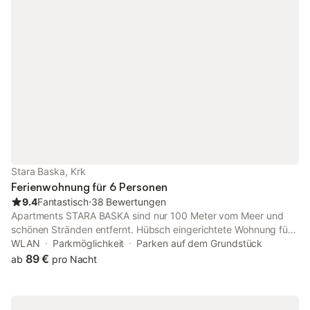
Pool ist vom 15.04.-15.10. geöffnet.
Stara Baska, Krk
Ferienwohnung für 6 Personen
9.4
Fantastisch
⋅
38 Bewertungen
Apartments STARA BASKA sind nur 100 Meter vom Meer und
schönen Stränden entfernt. Hübsch eingerichtete Wohnung für
6 Personen im zweiten Stock des Hauses. Es verfügt über zwei
WLAN
Parkmöglichkeit
Parken auf dem Grundstück
Schlafzimmer, zwei Badezimmer, Wohnzimmer, Küche mit
89 €
ab
pro Nacht
Essbereich und eine überdachte Terrasse mit herrlichem
Meerblick! Haustiere sind willkommen. Die Nähe zum Strand
und Restaurants macht diese Wohnung ideal für einen Urlaub