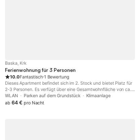
Baska, Krk
Ferienwohnung für 3 Personen
10.0
Fantastisch
⋅
1 Bewertung
Dieses Apartment befindet sich im 2. Stock und bietet Platz für
2-3 Personen. Es verfügt über eine Gesamtwohnfläche von ca.
34 m2. Es hat 1 Schlafzimmer (mit einem Doppelbett und ein
WLAN
Parken auf dem Grundstück
Klimaanlage
Einzelbett), eine voll ausgestattete Küche mit Wohnzimmer, ein
64 €
ab
pro Nacht
Badezimmer (Dusche, WC) und einen Balkon (6 m2). Das
Apartment ist mit Klimaanlage, SAT-TV und kostenlosem WLAN
ausgestattet. Ein kostenloser Parkplatz für ein Auto steht zur
Verfügung (130m entfernt). Das Apartment liegt 50 m vom Meer
und 700 m vom Zentrum von Baška entfernt, wo Sie eine
Vielzahl von Geschäften, Restaurants und lokalen