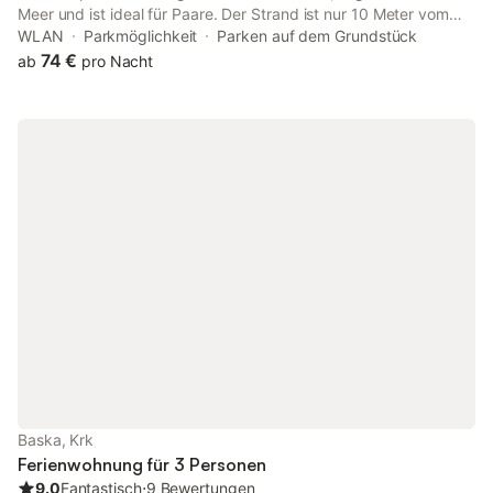
Meer und ist ideal für Paare. Der Strand ist nur 10 Meter vom
Haus entfernt und eine schöne Promenade am Meer entlang
WLAN
Parkmöglichkeit
Parken auf dem Grundstück
führt Sie zum Zentrum von Malinska. Das Zentrum von Malinska
74 €
ab
pro Nacht
ist 300 Meter entfernt, und in der Nähe sind auch berühmte
Fischrestaurants, Geschäfte und alles, was Sie brauchen, um
Ihren Aufenthalt angenehm zu machen. Das Apartment verfügt
über eine voll ausgestattete Küchenzeile, ein eigenes Bad und
einen Balkon mit Panoramablick auf das Meer.
Baska, Krk
Ferienwohnung für 3 Personen
9.0
Fantastisch
⋅
9 Bewertungen