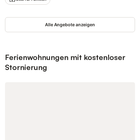
Esszimmer. Ausgang zum Balkon. Offene Küche (4 Kochplatten,
Backofen, Geschirrspüler, Mikrowelle, Tiefkühler, elektrische
Kaffeemaschine). Bad/Bidet/WC, sep. WC. Heizung. Balkon 15
m2, Südwestlage, Nordostlage. Balkonmöbel. Sicht auf das
Alle Angebote anzeigen
Meer. Zur Verfügung: Waschmaschine. Internet (WLAN, gratis).
Bitte beachten: Maximal 1 Haustier/Hund erlaubt. Eigener
Eingang.
Ferienwohnungen mit kostenloser
Stornierung