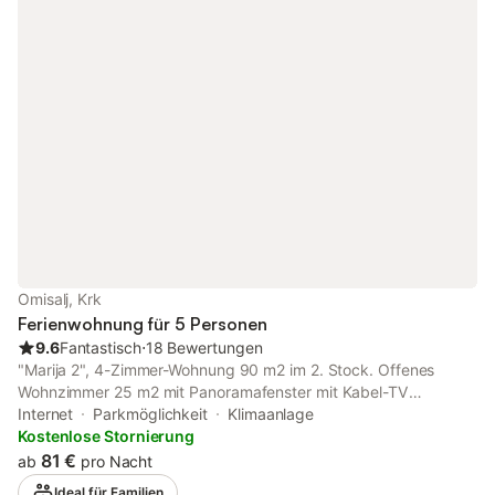
mit Familie oder Freunden!
Omisalj, Krk
Ferienwohnung für 5 Personen
9.6
Fantastisch
⋅
18 Bewertungen
"Marija 2", 4-Zimmer-Wohnung 90 m2 im 2. Stock. Offenes
Wohnzimmer 25 m2 mit Panoramafenster mit Kabel-TV
(Flachbildschirm), Klimaanlage. Ausgang zum Balkon. 1 Zimmer
Internet
Parkmöglichkeit
Klimaanlage
mit 1 franz. Bett (140 cm, Länge 200 cm). Ausgang zum Balkon.
Kostenlose Stornierung
1 Zimmer mit 1 franz. Bett (160 cm, Länge 200 cm). 1 Zimmer
81 €
ab
pro Nacht
mit 1 Bett (90 cm, Länge 200 cm). Ausgang zum Balkon.
Ideal für Familien