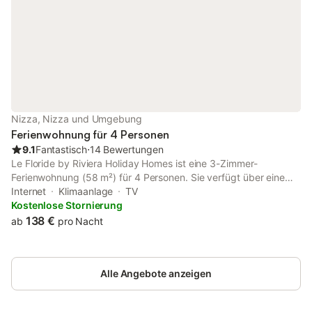
Nizza, Nizza und Umgebung
Ferienwohnung für 4 Personen
9.1
Fantastisch
⋅
14 Bewertungen
Le Floride by Riviera Holiday Homes ist eine 3-Zimmer-
Ferienwohnung (58 m²) für 4 Personen. Sie verfügt über eine
Terrasse mit Blick auf die Promenade des Anglais und ein
Internet
Klimaanlage
TV
schönes Meerblick. Sie besteht aus einem Wohnzimmer mit
Kostenlose Stornierung
einem Schlafsofa für 2 Personen (140 cm), einem Essbereich,
138 €
ab
pro Nacht
einer voll ausgestatteten Kochnische, einem Schlafzimmer mit
einem 160 cm breiten Bett, einem Badezimmer mit Badewanne
und einer separaten Toilette. Keine Haustiere, Kaution: 500 €
Alle Angebote anzeigen
(Vorautorisierung auf Karte / wird nicht abgebucht) - WLAN-
Internet - Klimaanlage im Wohnzimmer - Nichtraucher.