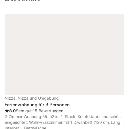
4 Induktionskochplatten, Wasserkocher, Mikrowelle, Tiefkühler,
elektrische Kaffeemaschine). Dusche/WC. Heizung,
Klimaanlage. Parkettboden. Terrasse 7 m2, Südlage.
Terrassenmöbel. Herrliche Panoramasicht auf das Meer. Zur
Verfügung: Waschmaschine, Wäschetrockner, Bügeleisen,
Haartrockner. Internet (WLAN, gratis). Bitte beachten: Maximal
1 Haustier/Hund erlaubt. Rauchmelder. 06088009340HT
Nizza, Nizza und Umgebung
Ferienwohnung für 3 Personen
8.0
Sehr gut
⋅
15 Bewertungen
2-Zimmer-Wohnung 55 m2 im 1. Stock. Komfortabel und schön
eingerichtet: Wohn-/Esszimmer mit 1 Diwanbett (120 cm, Länge
190 cm). 1 Zimmer mit 1 Doppelbett (140 cm, Länge 190 cm).
Internet
Bettwäsche