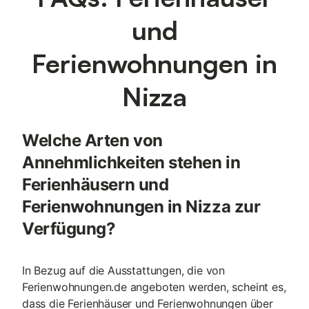
(Kühlschrank, Gefrierschrank, Mikrowelle, Backofen, Nespresso-
und
Kaffeemaschine, Wasserkocher), einem Essbereich, einer
Sitzecke mit Sofa, Couchtischen sowie einem Fernseher und
Ferienwohnungen in
kostenfreiem WLAN besteht. Vom Wohnzimmer aus gelangt
man in das Duschbad mit ebenerdiger Dusche,
Waschbeckenmöbel und WC. Ein zweites Schlafzimmer steht
Nizza
Ihnen ebenfalls zur Verfügung mit einem Standard-Doppelbett,
Kleiderschränken und Zugang zu einem kleinen, nicht
ausgestatteten Balkon. Ein Set an Bettwäsche und Handtüchern
wird ebenfalls für den Aufenthalt bereitgestel
Welche Arten von
Annehmlichkeiten stehen in
Ferienhäusern und
Ferienwohnungen in Nizza zur
Verfügung?
In Bezug auf die Ausstattungen, die von
Ferienwohnungen.de angeboten werden, scheint es,
dass die Ferienhäuser und Ferienwohnungen über