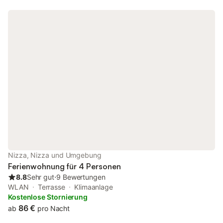
Place Masséna, der 
der Stadt. Die Prome
die Altstadt, Geschäf
Sehenswürdigkeiten e
bequem zu Fuß. Die 
70 cm. Die mobile Kl
gelegentlich das Ent
Kondenswassertanks.
an einer Fußgängerz
etwas Lärm kommen.
Ladestation für Elekt
zur Verfügung, ebens
gegen Aufpreis währ
Aufenthalts.
Nizza, Nizza und Umgebung
Ferienwohnung für 4 Personen
8.8
Sehr gut
⋅
9 Bewertungen
WLAN
Terrasse
Klimaanlage
Kostenlose Stornierung
86 €
ab
pro Nacht