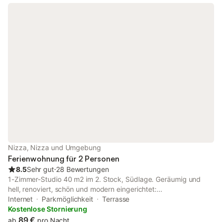
Nizza, Nizza und Umgebung
Ferienwohnung für 2 Personen
8.5
Sehr gut
⋅
28 Bewertungen
1-Zimmer-Studio 40 m2 im 2. Stock, Südlage. Geräumig und
hell, renoviert, schön und modern eingerichtet:
Wohn-/Esszimmer mit 1 franz. Bett (1 x 140 cm, Länge 190 cm),
Internet
Parkmöglichkeit
Terrasse
TV und Internationale TV-Sender (Flachbildschirm), Klimaanlage.
Kostenlose Stornierung
Ausgang zur Terrasse. Offene Küche (Backofen, Geschirrspüler,
89 €
ab
pro Nacht