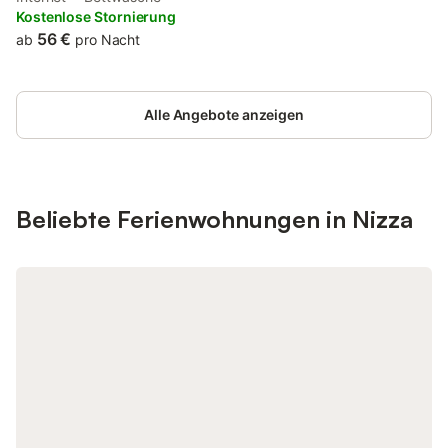
Offene Küche (4 Glaskeramikplatten, elektrische
Kostenlose Stornierung
Kaffeemaschine, Kombinationsmikrowelle). Bad/WC. Heizung.
56 €
ab
pro Nacht
Zur Verfügung: Internet (WLAN, gratis). Maximal 1
Haustier/Hund erlaubt. 06088000813DW
Alle Angebote anzeigen
Beliebte Ferienwohnungen in Nizza