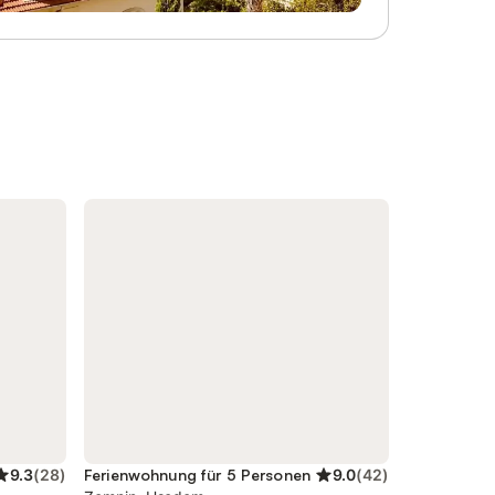
zäuntes
Bettwäsche, Handtücher mitzubringen.
Zusätzliche Leistungen 1 Pkw-Stellplatz
hbereich
im Preis inklusive. Kaution 50 €. Kinder
er
Babybett/Hochstuhl zusätzlich zur
en Zugang
maximalen Personenzahl, jeweils ohne
n und
Berechnung (Bestellung). Haustier 50
 Ein
€/Tier/Aufenthalt (Anmeldung, wird bei
Buchung erhoben) max. 2 Hunde.
9.3
(
28
)
Ferienwohnung für 5 Personen
9.0
(
42
)