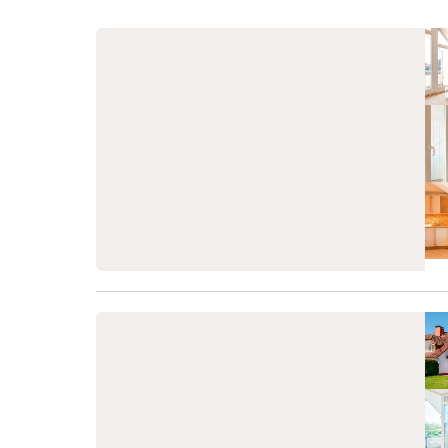
Wohnfläche auf einer Ebene. Auf zwei
können k
Seiten des Hauses erwarten Sie
Internet
großzügige Terrassen inmitten einer
bitten um
traumhaften Umgebung im Kiefernwald
(Heizung
und ohne Einsicht. Von der Terrasse in
Ressourc
Richtung des Strandes aus können Sie auf
Sonnenin
die Ostsee sehen. Ein Strandkorb auf der
der Bern
Terrasse lädt zum gemütlichen Relaxen
Seebad Z
ein. Im Wohnzimmer stehen eine
auf eine
gemütliche Sitzgarnitur sowie ein Esstisch
Gartengr
für Sie bereit, Zugang zur Terrasse vom
Bereiche
Wohnzimmer. Von allen Zimmern des
bietet e
Hauses blicken Sie auf die grüne
Ausgangs
Umgebung des Küstenwaldes. Ein
Urlaub in
elektrisches Kaminfeuer mit tollem
Spazierg
Flammeneffekt sorgt für ei
Ferienha
neu erric