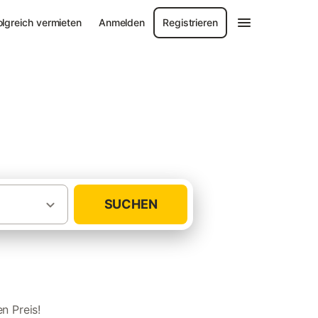
olgreich vermieten
Anmelden
Registrieren
SUCHEN
·
·
·
Deutschland
Ostsee
Usedom
Zempin
n Preis!