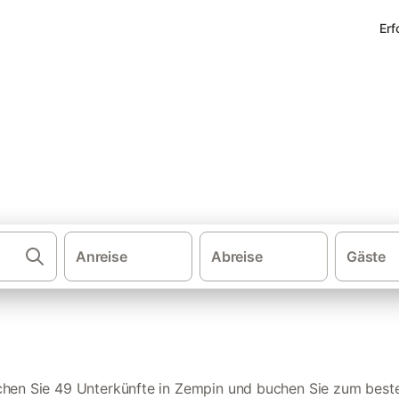
Erf
erienwohnungen in Zempin
Anreise
Abreise
Gäste
·
Ferienwohnungen und Ferienhäuser
chen Sie 49 Unterkünfte in Zempin und buchen Sie zum beste