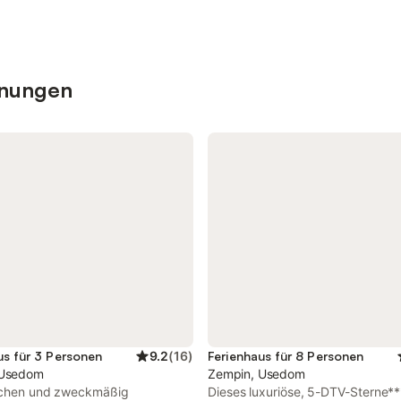
hnungen
us für 3 Personen
9.2
(
16
)
Ferienhaus für 8 Personen
 Usedom
Zempin, Usedom
achen und zweckmäßig
Dieses luxuriöse, 5-DTV-Sterne**