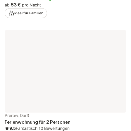
einer Pantryküche. Bis zu zwei Personen finden hier auf 20 m²
53 €
ab
pro Nacht
Platz. Vor dem großzügigen Terrassenfenster lädt eine kleine
Ideal für Familien
Sitzmöglichkeit zum Verweilen im Freien ein. PKW-Stellplatz und
WLAN stehen kostenlos zur Verfügung.
Prerow, Darß
Ferienwohnung für 2 Personen
9.5
Fantastisch
⋅
10 Bewertungen