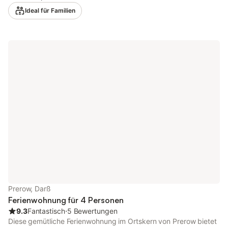
Doppelbett (1,80x2,00m),mit verstellbaren Lattenrosten, TV,
Ideal für Familien
eigenes Bad mit ebenerdiger Dusche Zugang vom
Schlafzimmer zur Dachterrasse 1 Schlafzimmer mit 2
Einzelbetten (0,90x2,00m), mit verstellbaren Lattenrosten, TV,
Zugang zur Dachterrasse 1x Bad mit ebenerdiger Dusche,
anliegende Sauna ALLGEMEINES: Fenster teilweise mit
Insektenschutzgittern, Plissee und elektrischen Rollläden
ausgestattet Fahrradabstellhaus 3 PKW-Stellplätze Wir bieten
Ihnen zusätzliche Parkplätze für 6€/Übernachtung auf dem
Parkplatz Am Rettungszentrum (Hafenstraße/Ecke
Strandstraße) In den Monaten Juli und August sind nur
lückenlose Buchungen möglich.
Prerow, Darß
Ferienwohnung für 4 Personen
9.3
Fantastisch
⋅
5 Bewertungen
Diese gemütliche Ferienwohnung im Ortskern von Prerow bietet