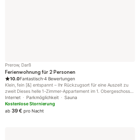
Prerow, Darß
Ferienwohnung für 2 Personen
10.0
Fantastisch
⋅
4 Bewertungen
Klein, fein [&] entspannt – Ihr Rückzugsort für eine Auszeit zu
zweit Dieses helle 1-Zimmer-Appartement im 1. Obergeschoss
ist ideal für zwei Personen, die Ruhe, Komfort und Ostseeflair
Internet
Parkmöglichkeit
Sauna
suchen. Auf 40 m² Wohnfläche verbindet sich modernes
Kostenlose Stornierung
maritimes Design mit einer durchdachten Ausstattung – perfekt
39 €
ab
pro Nacht
für einen erholsamen Urlaub an der Ostsee. Wohnen [&]
Wohlfühlen Der kombinierte Wohn- und Schlafbereich ist mit
einem komfortablen Boxspring-Doppelbett sowie TV
ausgestattet und bietet eine angenehme Atmosphäre zum