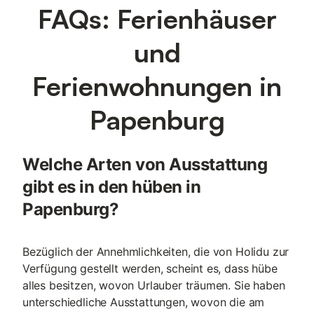
Carports und Parkplätze mit direktem Zugang zur e-
FAQs: Ferienhäuser
Ladestation runden unser Angebot für Sie ab. Details zu den
Häusern finden Sie auf unserer Homepage www.3häuser.de! e-
und
Auto Ladestation Zwei Parkplätze am Haus
Ferienwohnungen in
Papenburg
Welche Arten von Ausstattung
gibt es in den hüben in
Papenburg?
Bezüglich der Annehmlichkeiten, die von Holidu zur
Verfügung gestellt werden, scheint es, dass hübe
alles besitzen, wovon Urlauber träumen. Sie haben
unterschiedliche Ausstattungen, wovon die am