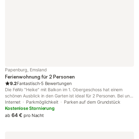
dürfen dabei nicht fehlen. Herzlich willkommen im Haus
Ferienpark 8 in Papenburg! Familie E. Kröger-Scholz
Insektenschutz an Fenstern & Terrassentür gut sortierte
Küchenausstattung/ Backformen Bügeleisen & Bügelbrett Waff
Papenburg, Emsland
Ferienwohnung für 2 Personen
9.2
Fantastisch
⋅
5 Bewertungen
Die FeWo "Heike" mit Balkon im 1. Obergeschoss hat einem
schönen Ausblick in den Garten ist ideal für 2 Personen. Bei uns
wohnen sie privat in ruhiger, zentraler Lage von Papenburg
Internet
Parkmöglichkeit
Parken auf dem Grundstück
Obenende. Der Bäcker, Aldi, Lidl und Combi sind genau wie
Kostenlose Stornierung
auch die Apotheke, Restaurant und Textilgeschäfte zu Fuß zu
64 €
ab
pro Nacht
erreichen. Die Ferienwohnung "Heike" verfügt über eine
komplett eingerichtete Küche mit kleiner Essecke, Lan
Anschluss u WLAN Zugang sowie TV, Radio und Radiowecker,