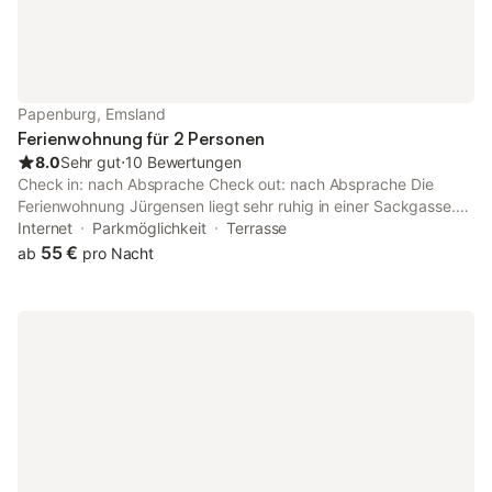
Papenburg, Emsland
Ferienwohnung für 2 Personen
8.0
Sehr gut
⋅
10 Bewertungen
Check in: nach Absprache Check out: nach Absprache Die
Ferienwohnung Jürgensen liegt sehr ruhig in einer Sackgasse.
Zum nächsten Supermarkt mit Bäcker sind es lediglich ca. 500
Internet
Parkmöglichkeit
Terrasse
Meter, zum Zentrum ca. 1 km.
55 €
ab
pro Nacht