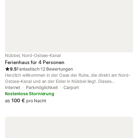
Nübbel, Nord-Ostsee-Kanal
Ferienhaus für 4 Personen
9.5
Fantastisch
⋅
12 Bewertungen
Herzlich willkommen in der Oase der Ruhe, die direkt am Nord-
Ostsee-Kanal und an der Eider in Nübbel liegt. Dieses
Ferienhaus befindet sich auf einem großzügigen 1200 qm
Internet
Parkmöglichkeit
Carport
Grundstück mit eigenem Bootssteg. Zur Nutzung stehen
Kostenlose Stornierung
Fahrräder, ein Ruderboot und sogar ein Motorboot (ohne
100 €
ab
pro Nacht
Führerschein) zur Verfügung. Zusätzlich wird Ihnen eine kleine
Sauna für entspannte Stunden angeboten. Angelfreunde finden
hier optimale Bedingungen und auch Radbegeisterte kommen in
dieser idyllischen Umgebung voll auf ihre Kosten. Ein kurzer
Weg über die kleine Brücke über die Eider und schon sind Sie
am Nord-Ostsee-Kanal! Genießen Sie Ihren Urlaub in vollen