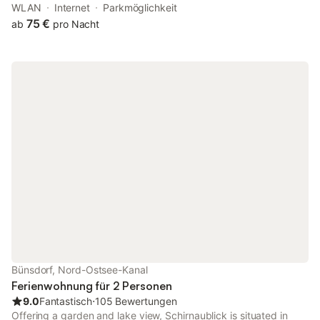
Angebot- eine im Dachgeschoss und eine Wohnung mit Garten
WLAN
Internet
Parkmöglichkeit
is an apartment surrounded by views of the river.
75 €
ab
pro Nacht
Bünsdorf, Nord-Ostsee-Kanal
Ferienwohnung für 2 Personen
9.0
Fantastisch
⋅
105 Bewertungen
Offering a garden and lake view, Schirnaublick is situated in