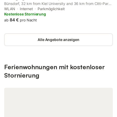
Bünsdorf, 32 km from Kiel University and 36 km from Citti-Park
Kiel. This property offers access to a terrace, free private
WLAN
Internet
Parkmöglichkeit
parking and free WiFi. Guests can enjoy garden views.
Kostenlose Stornierung
84 €
ab
pro Nacht
Alle Angebote anzeigen
Ferienwohnungen mit kostenloser
Stornierung