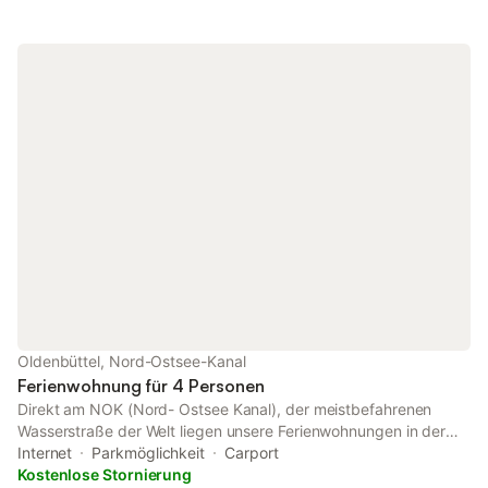
enthalten, können aber gegen eine zusätzliche Gebühr
dazugebucht werden. Bitte buchen Sie das Wäschepaket bei
Ihrer Buchung direkt hinzu.
Oldenbüttel, Nord-Ostsee-Kanal
Ferienwohnung für 4 Personen
Direkt am NOK (Nord- Ostsee Kanal), der meistbefahrenen
Wasserstraße der Welt liegen unsere Ferienwohnungen in der
malerischen Landschaft Mittelholstein, zwischen Nord- und
Internet
Parkmöglichkeit
Carport
Ostsee. Die Ferienwohnung Schiffsdeck im Erdgeschoss ist
Kostenlose Stornierung