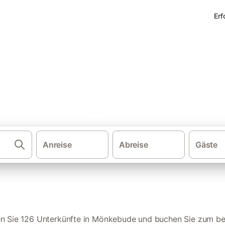
Erf
erienwohnungen in Mönkebud
Anreise
Abreise
Gäste
·
Ferienwohnungen und Ferienhäuser
Deutschland
en Sie 126 Unterkünfte in Mönkebude und buchen Sie zum bes