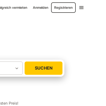
olgreich vermieten
Anmelden
Registrieren
e
SUCHEN
·
·
Mecklenburg-Vorpommern
Mönkebude
ten Preis!