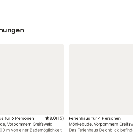
hnungen
us für 3 Personen
9.0
(
15
)
Ferienhaus für 4 Personen
e, Vorpommern Greifswald
Mönkebude, Vorpommern Greifsw
200 m von einer Bademöglichkeit
Das Ferienhaus Deichblick befind