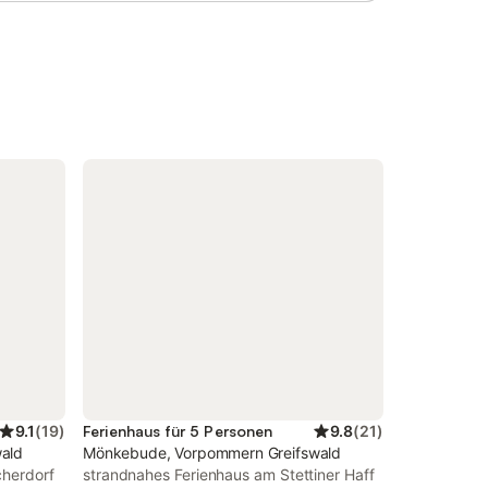
eizkörper
Haffs, nicht allzu weit von der Ostsee
hlige
entfernt. Ein Parkplatz ist auf dem
wei
Grundstück vorhanden; aus
e,
Sicherheitsgründen ist das Parken von
Elektroautos bei der Unterkunft jedoch
 1 French
nicht gestattet. Das Mitbringen von
it
maximal 2 Haustieren ist auf Anfrage und
ckvolles
gegen Gebühr erlaubt. Diese Unterkunft
et sich
hat Richtlinien, die den Gästen bei der
asse mit
korrekten Mülltrennung helfen. Weitere
Informationen erhalten Sie vor Ort. Nach
der Buchung füllen Sie bitte das Holidu-
Kontaktformular, das Ihnen per E-Mail
bt.
zugesandt wird, vollständig aus u
9.1
(
19
)
Ferienhaus für 5 Personen
9.8
(
21
)
ald
Mönkebude, Vorpommern Greifswald
cherdorf
strandnahes Ferienhaus am Stettiner Haff