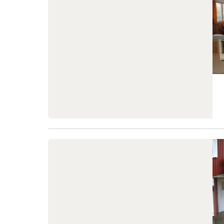
Garten zur Verfügung, damit Sie laue
ist ein 
Sommerabende kulinarisch ausklingen
Handtüche
lassen können. Das Ferienhaus liegt in
nicht im 
einer sehr gepflegten, freundlichen
können u
Siedlung perfekt für erholsame Tage in
zur Verf
angenehmer Atmosphäre. Ruhige,
stehen i
kinderfreundliche Feriensiedlung in
zu Hause 
Strandnähe Ihr Ferienhaus befindet sich in
Haus find
einer sehr schönen, gepflegten und
Garten a
kinderfreundlichen Feriensiedlung ideal für
Sitzmögli
Familien, die Erholung, Natur und Nähe
Schaukel
zum Wasser suchen. Nur etwa 600 Meter
mobiler G
trennen Sie vom herrlichen Sands
strandna
•