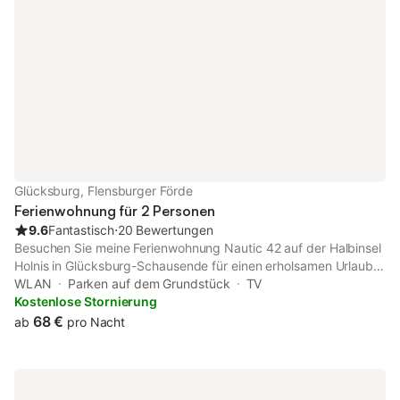
Atmosphäre. Die Wohnbereiche sind großzügig geschnitten und
bieten genügend Platz für gemeinsame Zeit oder auch
Rückzugsmöglichkeiten. Dank der Nähe zur Fl
Glücksburg, Flensburger Förde
Ferienwohnung für 2 Personen
9.6
Fantastisch
⋅
20 Bewertungen
Besuchen Sie meine Ferienwohnung Nautic 42 auf der Halbinsel
Holnis in Glücksburg-Schausende für einen erholsamen Urlaub
mit Meerblick. Die Ferienwohnung (40m2) liegt im
WLAN
Parken auf dem Grundstück
TV
Appartementhaus Nautic II (3. Etage/ Fahrstuhl). Sie bietet
Kostenlose Stornierung
einen Panoramablick über die Flensburger Förde. Die Wohnung
68 €
ab
pro Nacht
besteht aus einem gemütlichen Wohn-/ Esszimmer,
Schlafzimmer mit Doppelbett (Bettdecken in Überlänge
220x150cm), einem Duschbad, kleiner Küche und Balkon. Ein
PKW-Stellplatz ist vor dem Haus. 2 Fahrräder stehen Ihnen zur