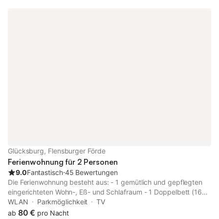
Hanseatische Yachtschule und ist ideal für Kursteilnehmer
geeignet. Die Fördeland Therme mit der familienfreundlichen
Badelandschaft und dem Wellnessbereich erreichst Du ebenfalls
in wenigen Schritten. Beide Strände in der Nähe sind flach
abfallend und für Kinder bestens geeignet.
Glücksburg, Flensburger Förde
Ferienwohnung für 2 Personen
9.0
Fantastisch
⋅
45 Bewertungen
Die Ferienwohnung besteht aus: - 1 gemütlich und gepflegten
eingerichteten Wohn-, Eß- und Schlafraum - 1 Doppelbett (160
x 200) - 1 Duschbad - 1 Küche - 1 Flur und Balkon - W-LAN
WLAN
Parkmöglichkeit
TV
kostenlos ***Panoramablick über die Flensburger Förde und
80 €
ab
pro Nacht