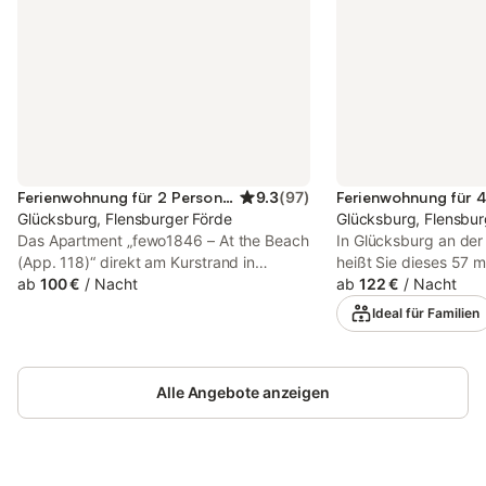
Ferienwohnung für 2 Personen
9.3
(
97
)
Glücksburg, Flensburger Förde
Glücksburg, Flensbur
Das Apartment „fewo1846 – At the Beach
In Glücksburg an der
(App. 118)“ direkt am Kurstrand in
heißt Sie dieses 57 
Glücksburg bietet Ihnen ein exklusives
ab
100 €
/
Nacht
mit 2 Schlafzimmern
ab
122 €
/
Nacht
Feriendomizil direkt an der Ostsee. Die
willkommen und bietet
Ideal für Familien
Unterkunft befindet sich in der
Gäste. Im Wohnzimmer
Fördestraße 2-4 und überzeugt durch
Schlafsofa für 2 Per
eine außergewöhnliche Lage in erster
voll ausgestattete, pr
Reihe am feinsandigen Strand. Von der
Alle Angebote anzeigen
die Zubereitung Ihre
zweiten Etage genießen Sie dank eines
bereithält. Sie genie
großzügigen Balkons einen erstklassigen
Annehmlichkeiten wi
Meer- und Strandblick, der Sie zu jeder
private Sauna für m
Tageszeit begleitet. Die Umgebung des
Für Familien mit klei