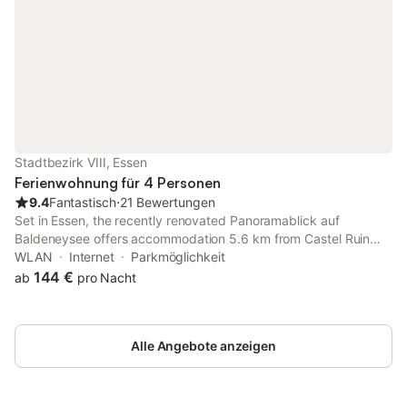
Stadtbezirk VIII, Essen
Ferienwohnung für 4 Personen
9.4
Fantastisch
⋅
21 Bewertungen
Set in Essen, the recently renovated Panoramablick auf
Baldeneysee offers accommodation 5.6 km from Castel Ruin
Burgaltendorf and 8.6 km from Villa Hügel. The air-conditioned
WLAN
Internet
Parkmöglichkeit
accommodation is 4.
144 €
ab
pro Nacht
Alle Angebote anzeigen