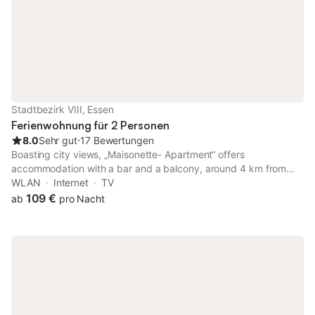
Stadtbezirk VIII, Essen
Ferienwohnung für 2 Personen
8.0
Sehr gut
⋅
17 Bewertungen
Boasting city views, „Maisonette- Apartment“ offers
accommodation with a bar and a balcony, around 4 km from
Castel Ruin Burgaltendorf. Featuring lake and garden views, this
WLAN
Internet
TV
apartment also features free WiFi. The property is non-smoking
109 €
ab
pro Nacht
and is set 6.