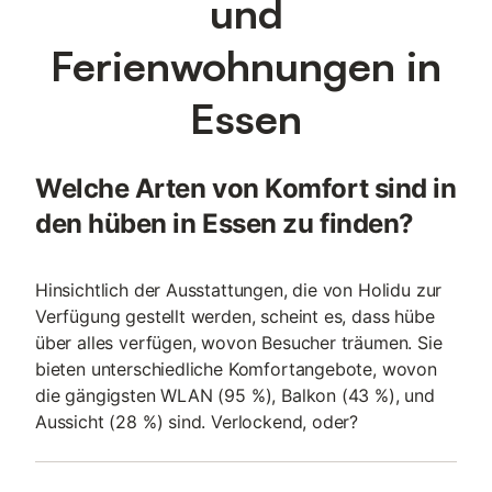
und
und die Messe Essen sind bequem zu erreichen. Dank der
nahegelegenen Flughäfen Düsseldorf (40 km) und Dortmund
Ferienwohnungen in
(50 km) ist dieses Apartment ein idealer Ausgangspunkt für
Urlauber und Geschäftsreisende.
Essen
Welche Arten von Komfort sind in
den hüben in Essen zu finden?
Hinsichtlich der Ausstattungen, die von Holidu zur
Verfügung gestellt werden, scheint es, dass hübe
über alles verfügen, wovon Besucher träumen. Sie
bieten unterschiedliche Komfortangebote, wovon
die gängigsten WLAN (95 %), Balkon (43 %), und
Aussicht (28 %) sind. Verlockend, oder?