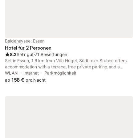
Baldeneysee, Essen
Hotel für 2 Personen
8.2
Sehr gut
⋅
71 Bewertungen
Set in Essen, 1.6 km from Villa Hügel, Südtiroler Stuben offers
accommodation with a terrace, free private parking and a
restaurant. The property is around 3.9 km from St.-Lucius
WLAN
Internet
Parkmöglichkeit
Church, 5.3 km from Fair Essen and 5.5 km from Kunsthaus
158 €
ab
pro Nacht
Essen.