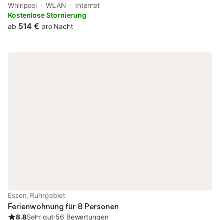
apartment features a spa experience, with its hot tub, spa
Whirlpool
WLAN
Internet
facilities and fitness room.
Kostenlose Stornierung
514 €
ab
pro Nacht
Essen, Ruhrgebiet
Ferienwohnung für 8 Personen
8.8
Sehr gut
⋅
56 Bewertungen