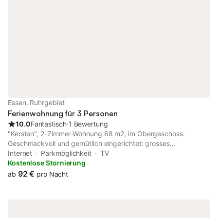
Essen, Ruhrgebiet
Ferienwohnung für 3 Personen
10.0
Fantastisch
⋅
1 Bewertung
"Kersten", 2-Zimmer-Wohnung 68 m2, im Obergeschoss.
Geschmackvoll und gemütlich eingerichtet: grosses
Wohn-/Esszimmer mit 1 Wandklappbett, Sat-TV und
Internet
Parkmöglichkeit
TV
Flachbildschirm. Ausgang zum Balkon. 1 Zimmer mit 1
Kostenlose Stornierung
Doppelbett (180 cm, Länge 200 cm). Küche (Geschirrspüler, 4
92 €
ab
pro Nacht
Glaskeramikplatten, Toaster, Wasserkocher, Mikrowelle,
elektrische Kaffeemaschine). Bad/Dusche/WC. Holzheizung.
Kleiner Balkon 4 m2. Balkonmöbel. Schöne Sicht auf ein
Landschaftsschutzgebiet. Zur Verfügung: Kinderhochstuhl,