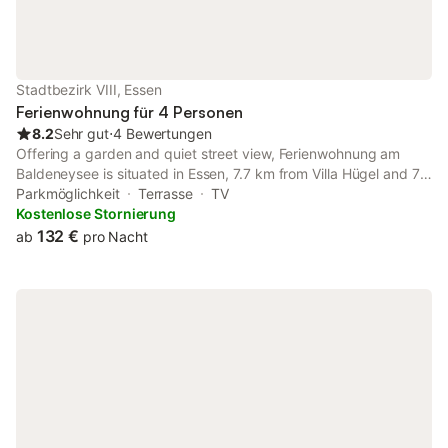
Stadtbezirk VIII, Essen
Ferienwohnung für 4 Personen
8.2
Sehr gut
⋅
4 Bewertungen
Offering a garden and quiet street view, Ferienwohnung am
Baldeneysee is situated in Essen, 7.7 km from Villa Hügel and 7.9
km from Fair Essen. The property features river and garden
Parkmöglichkeit
Terrasse
TV
views, and is 5.5 km from Kunsthaus Essen.
Kostenlose Stornierung
132 €
ab
pro Nacht