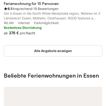
Ferienwohnung für 15 Personen
6.1
Ansprechend
⋅
18 Bewertungen
Set in Essen in the North Rhine-Westphalia region, Wohnen im 3
Ländereck! Essen, Mülheim, Oberhausen. BSDG features a
terrace. The property is located 1.6 km from Schloss Borbeck,
WLAN
Internet
Parkmöglichkeit
4.8 km from CentrO Oberhausen and 5.2 km from Theatre
Kostenlose Stornierung
Oberhausen.
376 €
ab
pro Nacht
Alle Angebote anzeigen
Beliebte Ferienwohnungen in Essen