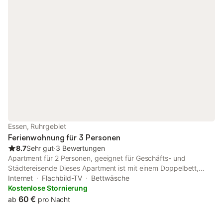
Babybett. Internet (Wireless LAN, gratis). Bitte beachten:
Nichtraucher-Unterkunft.
Essen, Ruhrgebiet
Ferienwohnung für 3 Personen
8.7
Sehr gut
⋅
3 Bewertungen
Apartment für 2 Personen, geeignet für Geschäfts- und
Städtereisende Dieses Apartment ist mit einem Doppelbett,
einem beleuchteten und einem unbeleuchteten Nachttisch,
Internet
Flachbild-TV
Bettwäsche
einem dreitürigen Kleiderschrank, Kabel-TV und einem
Kostenlose Stornierung
Clubsessel ausgestattet. Das Badezimmer verfügt über einen
60 €
ab
pro Nacht
Waschtisch, Spiegelschrank, WC und bodengleicher Dusche.
Der Heizkörper ist als Handtuchheizung konzipiert,