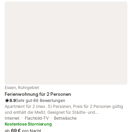
Schminkspiegel und ein Föhn sind ebenfalls vorhanden.
Rauchen im Apartment ist nicht gestattet. Schminkspiegel im
Bad vorhanden ---------------------------------------- Der Preis
gilt für 2 Personen und enthält die MwSt.
Essen, Ruhrgebiet
Ferienwohnung für 2 Personen
8.9
Sehr gut
⋅
86 Bewertungen
Apartment für 2 (max. 5) Personen, Preis für 2 Personen gültig
und enthält die MwSt. Geeignet für Städte- und
Geschäftsreisende sowie für Gruppen bis 5 Personen Das
Internet
Flachbild-TV
Bettwäsche
Wohnzimmer ist mit einem Sofa (mit Schlaffunktion), einem
Kostenlose Stornierung
Couchtisch, modernen Schrankelementen und Kabel-TV
69 €
ab
pro Nacht